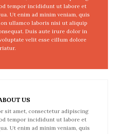
mod tempor incididunt ut labore et
ua. Ut enim ad minim veniam, quis
on ullamco laboris nisi ut aliquip
sequat. Duis aute irure dolor in
voluptate velit esse cillum dolore
riatur.
ABOUT US
 sit amet, consectetur adipiscing
mod tempor incididunt ut labore et
ua. Ut enim ad minim veniam, quis