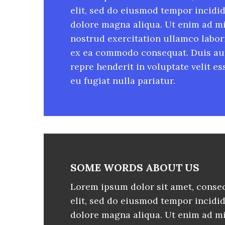
elit, sed do eiusmod tempor incidid
dolore magna aliqua. Ut enim ad m
nostrud exercitation ullamco labori
ex ea commodo consequat. Duis aut
repre henderit in voluptate velit e
eu fugiat nulla pariatur.
SOME WORDS ABOUT US
Lorem ipsum dolor sit amet, consec
elit, sed do eiusmod tempor incidid
dolore magna aliqua. Ut enim ad m