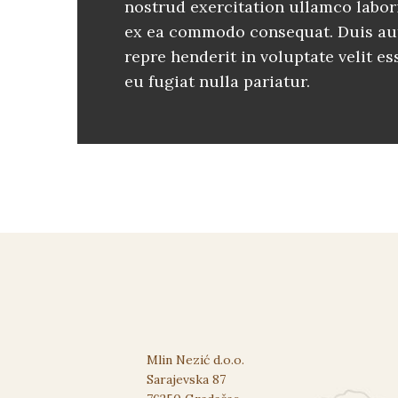
nostrud exercitation ullamco labori
ex ea commodo consequat. Duis aut
repre henderit in voluptate velit e
eu fugiat nulla pariatur.
Mlin Nezić d.o.o.
Sarajevska 87