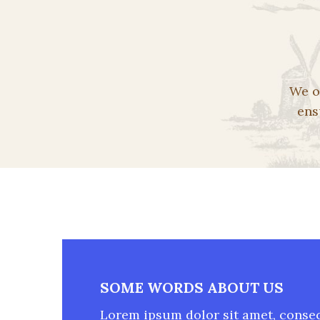
We o
ens
SOME WORDS ABOUT US
Lorem ipsum dolor sit amet, consec