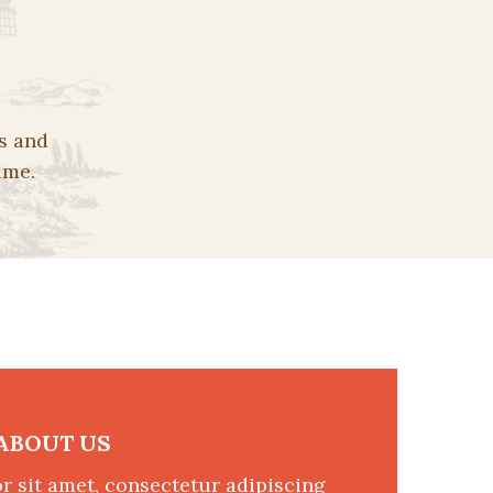
s and
ime.
ABOUT US
 sit amet, consectetur adipiscing