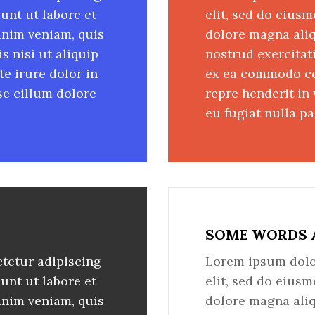
unt ut labore et
elit, sed do eius
inim veniam, quis
dolore magna aliq
s nisi ut aliquip
nostrud exercitati
e irure dolor in
ex ea commodo con
sse cillum dolore
repre henderit in 
eu fugiat nulla pa
SOME WORDS 
tetur adipiscing
Lorem ipsum dolor
unt ut labore et
elit, sed do eius
inim veniam, quis
dolore magna aliq