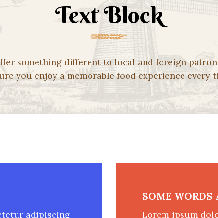
Text Block
ffer something different to local and foreign patron
ure you enjoy a memorable food experience every t
SOME WORDS 
tetur adipiscing
Lorem ipsum dolor