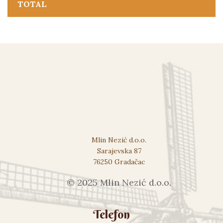
TOTAL
Mlin Nezić d.o.o.
Sarajevska 87
76250 Gradačac
© 2025 Mlin Nezić d.o.o.
Telefon